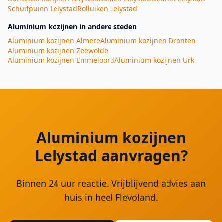
Schuifpuien
Lelystad
Rolluiken
Lelystad
Aluminium kozijnen
in andere steden
Aluminium kozijnen
Almere
Aluminium kozijnen
Dronten
Aluminium kozijnen
Zeewolde
Aluminium kozijnen
Emmeloord
Aluminium kozijnen
Urk
Aluminium kozijnen
Lelystad aanvragen?
Binnen 24 uur reactie. Vrijblijvend advies aan
huis in heel Flevoland.