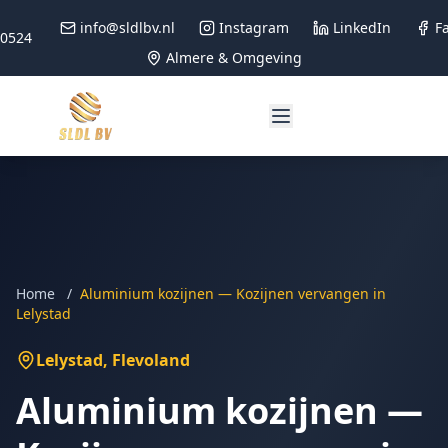
info@sldlbv.nl
Instagram
LinkedIn
F
90524
Almere & Omgeving
Home
/
Aluminium kozijnen — Kozijnen vervangen in
Lelystad
Lelystad
, Flevoland
Aluminium kozijnen —