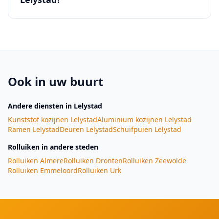
Ook in uw buurt
Andere diensten
in Lelystad
Kunststof kozijnen
Lelystad
Aluminium kozijnen
Lelystad
Ramen
Lelystad
Deuren
Lelystad
Schuifpuien
Lelystad
Rolluiken
in andere steden
Rolluiken
Almere
Rolluiken
Dronten
Rolluiken
Zeewolde
Rolluiken
Emmeloord
Rolluiken
Urk