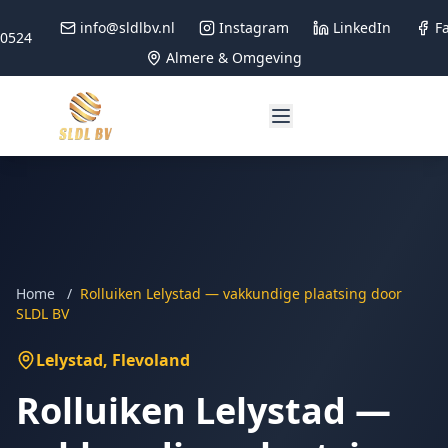
info@sldlbv.nl
Instagram
LinkedIn
F
90524
Almere & Omgeving
Home
/
Rolluiken Lelystad — vakkundige plaatsing door
SLDL BV
Lelystad
, Flevoland
Rolluiken Lelystad —