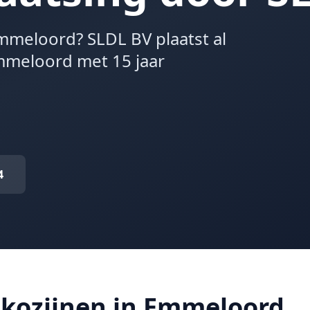
mmeloord? SLDL BV plaatst al
Emmeloord met 15 jaar
4
kozijnen in Emmeloord