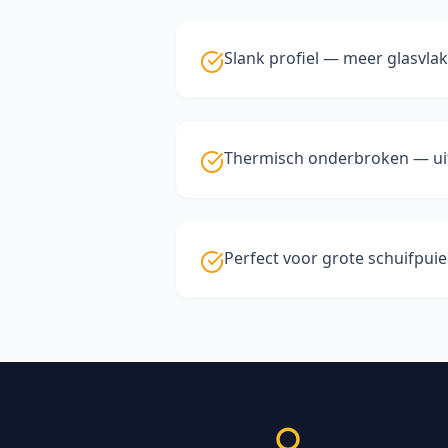
Slank profiel — meer glasvlak
Thermisch onderbroken — uit
Perfect voor grote schuifpui