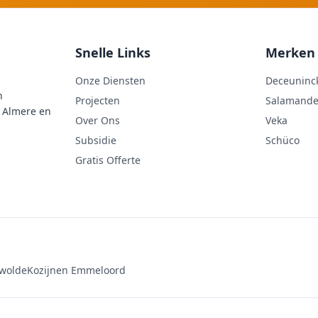
Snelle Links
Merken
Onze Diensten
Deceuninc
n
Projecten
Salamande
n Almere en
Over Ons
Veka
Subsidie
Schüco
Gratis Offerte
ewolde
Kozijnen Emmeloord