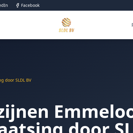
edIn
Facebook
ng door SLDL BV
zijnen Emmelo
aatsing door S