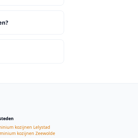
en?
steden
inium kozijnen
Lelystad
minium kozijnen
Zeewolde