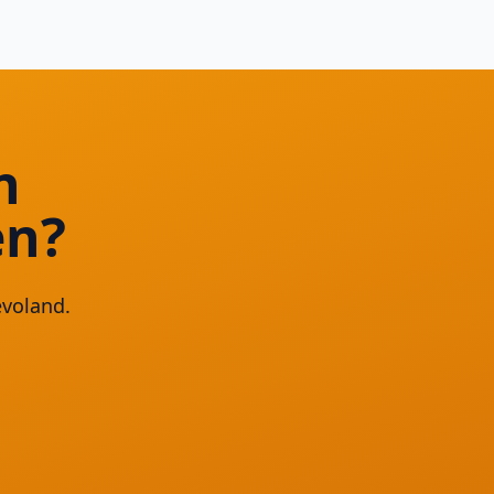
n
en?
evoland.