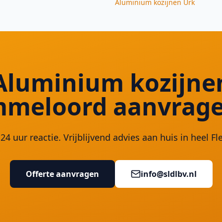
Aluminium kozijnen
Urk
Aluminium kozijne
meloord aanvrag
24 uur reactie. Vrijblijvend advies aan huis in heel Fl
Offerte aanvragen
info@sldlbv.nl