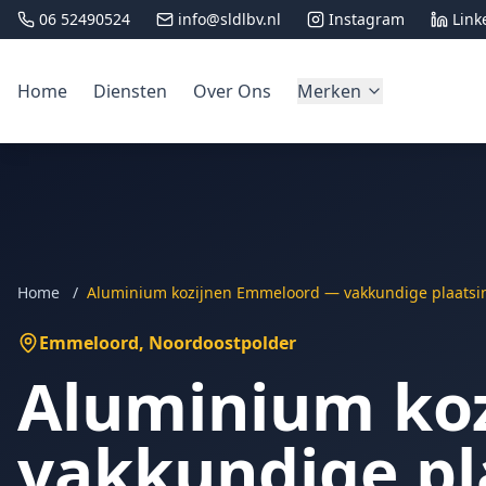
06 52490524
info@sldlbv.nl
Instagram
Link
Home
Diensten
Over Ons
Merken
Home
/
Aluminium kozijnen Emmeloord — vakkundige plaatsi
Emmeloord
, Noordoostpolder
Aluminium ko
vakkundige pl