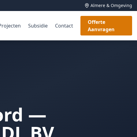
Almere & Omgeving
Offerte
Projecten
Subsidie
Contact
Aanvragen
ord —
LDL BV