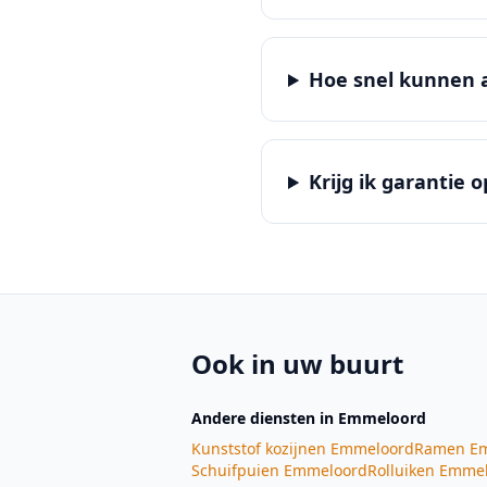
Hoe snel kunnen 
Krijg ik garantie
Ook in uw buurt
Andere diensten
in Emmeloord
Kunststof kozijnen
Emmeloord
Ramen
Em
Schuifpuien
Emmeloord
Rolluiken
Emmel