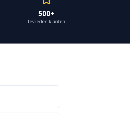
500+
tevreden klanten