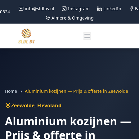
info@sldlbv.nl
Instagram
LinkedIn
F
90524
Almere & Omgeving
Home
/
Aluminium kozijnen — Prijs & offerte in Zeewolde
Zeewolde
, Flevoland
Aluminium kozijnen —
Prijs & offerte in