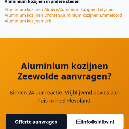
Aluminium kozijnen
in andere steden
Aluminium kozijnen
Almere
Aluminium kozijnen
Lelystad
Aluminium kozijnen
Dronten
Aluminium kozijnen
Emmeloord
Aluminium kozijnen
Urk
Aluminium kozijnen
Zeewolde aanvragen?
Binnen 24 uur reactie. Vrijblijvend advies aan
huis in heel Flevoland.
Offerte aanvragen
info@sldlbv.nl