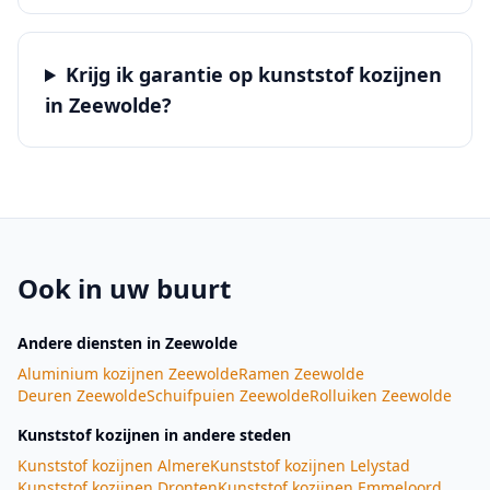
Krijg ik garantie op kunststof kozijnen
in Zeewolde?
Ook in uw buurt
Andere diensten
in Zeewolde
Aluminium kozijnen
Zeewolde
Ramen
Zeewolde
Deuren
Zeewolde
Schuifpuien
Zeewolde
Rolluiken
Zeewolde
Kunststof kozijnen
in andere steden
Kunststof kozijnen
Almere
Kunststof kozijnen
Lelystad
Kunststof kozijnen
Dronten
Kunststof kozijnen
Emmeloord