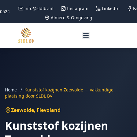
info@sldlbv.nl
Instagram
LinkedIn
F
90524
Almere & Omgeving
Home
/
Kunststof kozijnen Zeewolde — vakkundige
plaatsing door SLDL BV
Zeewolde
, Flevoland
Kunststof kozijnen