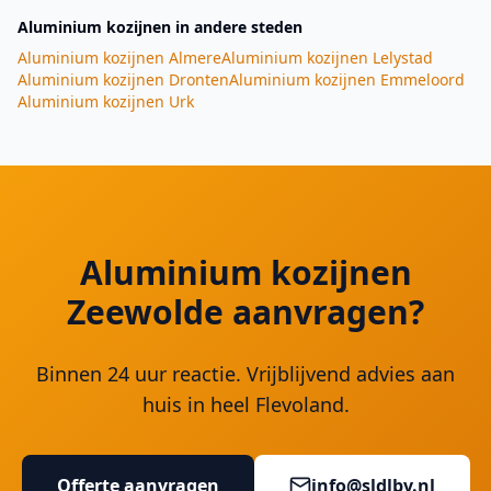
Aluminium kozijnen
in andere steden
Aluminium kozijnen
Almere
Aluminium kozijnen
Lelystad
Aluminium kozijnen
Dronten
Aluminium kozijnen
Emmeloord
Aluminium kozijnen
Urk
Aluminium kozijnen
Zeewolde aanvragen?
Binnen 24 uur reactie. Vrijblijvend advies aan
huis in heel Flevoland.
Offerte aanvragen
info@sldlbv.nl