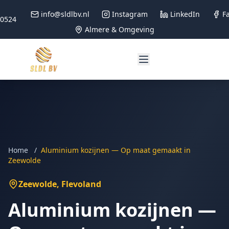
info@sldlbv.nl
Instagram
LinkedIn
F
90524
Almere & Omgeving
Home
/
Aluminium kozijnen — Op maat gemaakt in
Zeewolde
Zeewolde
, Flevoland
Aluminium kozijnen —