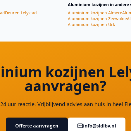
Aluminium kozijnen
in andere 
tad
Deuren
Lelystad
Aluminium kozijnen
Almere
Alum
Aluminium kozijnen
Zeewolde
A
Aluminium kozijnen
Urk
inium kozijnen Lel
aanvragen?
24 uur reactie. Vrijblijvend advies aan huis in heel Fl
Offerte aanvragen
info@sldlbv.nl