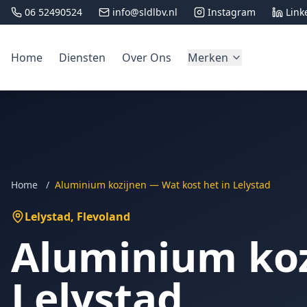
06 52490524
info@sldlbv.nl
Instagram
Link
Home
Diensten
Over Ons
Merken
Home
/
Aluminium kozijnen — Wat kost het in Lelystad
Lelystad
, Flevoland
Aluminium koz
Lelystad