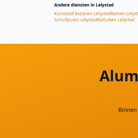
Andere diensten
in Lelystad
Kunststof kozijnen
Lelystad
Ramen
Lelys
Schuifpuien
Lelystad
Rolluiken
Lelystad
Alum
Binnen 