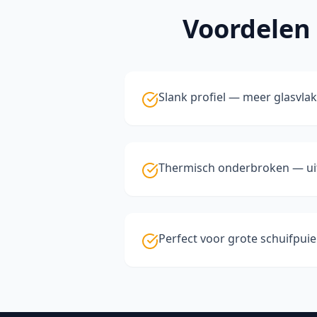
Voordelen
Slank profiel — meer glasvlak
Thermisch onderbroken — uit
Perfect voor grote schuifpui