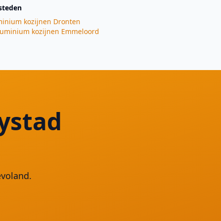
steden
inium kozijnen
Dronten
luminium kozijnen
Emmeloord
ystad
evoland.