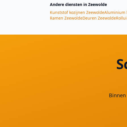
Andere diensten
in Zeewolde
Kunststof kozijnen
Zeewolde
Aluminium 
Ramen
Zeewolde
Deuren
Zeewolde
Rollu
S
Binnen 