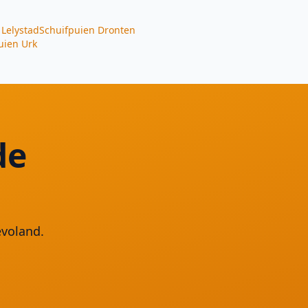
Lelystad
Schuifpuien
Dronten
uien
Urk
de
evoland.