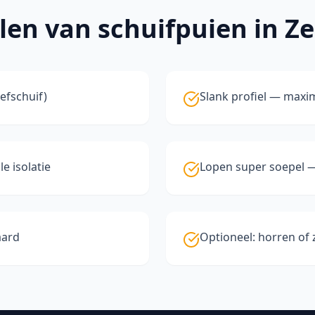
len van
schuifpuien
in Z
efschuif)
Slank profiel — maxim
e isolatie
Lopen super soepel 
aard
Optioneel: horren of