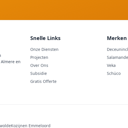
Snelle Links
Merken
Onze Diensten
Deceuninc
n
Projecten
Salamande
n Almere en
Over Ons
Veka
Subsidie
Schüco
Gratis Offerte
ewolde
Kozijnen Emmeloord