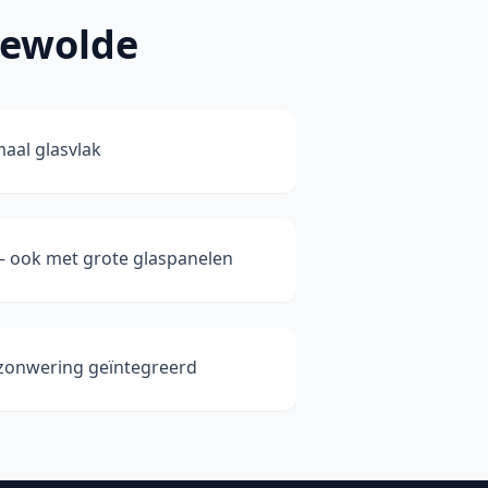
eewolde
aal glasvlak
— ook met grote glaspanelen
 zonwering geïntegreerd