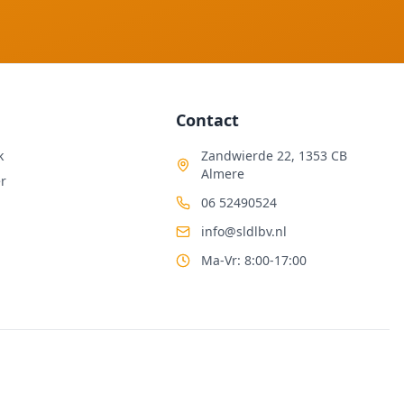
Contact
k
Zandwierde 22, 1353 CB
Almere
r
06 52490524
info@sldlbv.nl
Ma-Vr: 8:00-17:00