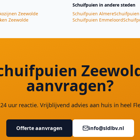
Schuifpuien
in andere steden
kozijnen
Zeewolde
Schuifpuien
Almere
Schuifpuien
iken
Zeewolde
Schuifpuien
Emmeloord
Schuifp
chuifpuien Zeewol
aanvragen?
24 uur reactie. Vrijblijvend advies aan huis in heel Fl
Offerte aanvragen
info@sldlbv.nl