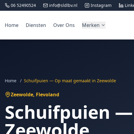
06 52490524
info@sldlbv.nl
Instagram
Link
Home
Diensten
Over Ons
Merken
Home
/
Schuifpuien — Op maat gemaakt in Zeewolde
Zeewolde
, Flevoland
Schuifpuien —
Zeewolde