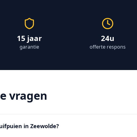
15 jaar
24u
garantie
offerte respons
de vragen
huifpuien in Zeewolde?