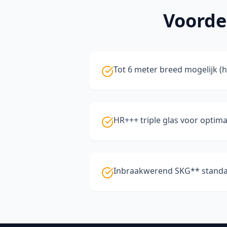
Voorde
Tot 6 meter breed mogelijk (h
HR+++ triple glas voor optimal
Inbraakwerend SKG** stand