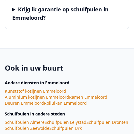
Krijg ik garantie op schuifpuien in
Emmeloord?
Ook in uw buurt
Andere diensten
in Emmeloord
Kunststof kozijnen
Emmeloord
Aluminium kozijnen
Emmeloord
Ramen
Emmeloord
Deuren
Emmeloord
Rolluiken
Emmeloord
Schuifpuien
in andere steden
Schuifpuien
Almere
Schuifpuien
Lelystad
Schuifpuien
Dronten
Schuifpuien
Zeewolde
Schuifpuien
Urk