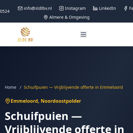
info@sldlbv.nl
Instagram
LinkedIn
F
90524
Almere & Omgeving
Home
/
Schuifpuien — Vrijblijvende offerte in Emmeloord
Emmeloord
, Noordoostpolder
Schuifpuien —
Vrijblijvende offerte in