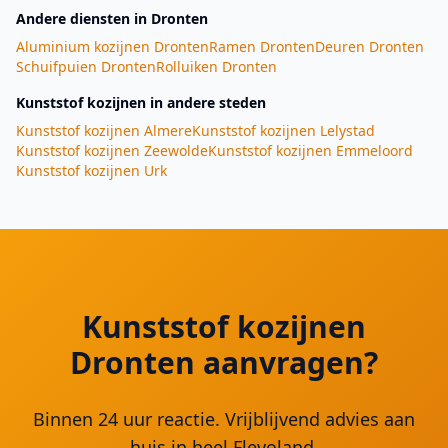
Andere diensten
in Dronten
Aluminium kozijnen
Dronten
Ramen
Dronten
Deuren
Dronten
Schuifpuien
Dronten
Rolluiken
Dronten
Kunststof kozijnen
in andere steden
Kunststof kozijnen
Almere
Kunststof kozijnen
Lelystad
Kunststof kozijnen
Zeewolde
Kunststof kozijnen
Emmeloord
Kunststof kozijnen
Urk
Kunststof kozijnen
Dronten aanvragen?
Binnen 24 uur reactie. Vrijblijvend advies aan
huis in heel Flevoland.