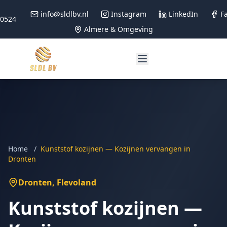
info@sldlbv.nl
Instagram
LinkedIn
F
90524
Almere & Omgeving
Home
/
Kunststof kozijnen — Kozijnen vervangen in
Dronten
Dronten
, Flevoland
Kunststof kozijnen —