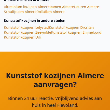
Aluminium kozijnen
Almere
Ramen
Almere
Deuren
Almere
Schuifpuien
Almere
Rolluiken
Almere
Kunststof kozijnen
in andere steden
Kunststof kozijnen
Lelystad
Kunststof kozijnen
Dronten
Kunststof kozijnen
Zeewolde
Kunststof kozijnen
Emmeloord
Kunststof kozijnen
Urk
Kunststof kozijnen Almere
aanvragen?
Binnen 24 uur reactie. Vrijblijvend advies aan
huis in heel Flevoland.