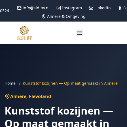
info@sldlbv.nl
Instagram
LinkedIn
F
90524
Almere & Omgeving
Home
/
Kunststof kozijnen — Op maat gemaakt in Almere
Almere
, Flevoland
Kunststof kozijnen —
Op maat gemaakt in