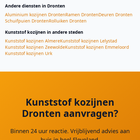
Andere diensten
in Dronten
Aluminium kozijnen
Dronten
Ramen
Dronten
Deuren
Dronten
Schuifpuien
Dronten
Rolluiken
Dronten
Kunststof kozijnen
in andere steden
Kunststof kozijnen
Almere
Kunststof kozijnen
Lelystad
Kunststof kozijnen
Zeewolde
Kunststof kozijnen
Emmeloord
Kunststof kozijnen
Urk
Kunststof kozijnen
Dronten aanvragen?
Binnen 24 uur reactie. Vrijblijvend advies aan
huis in heel Flevoland.