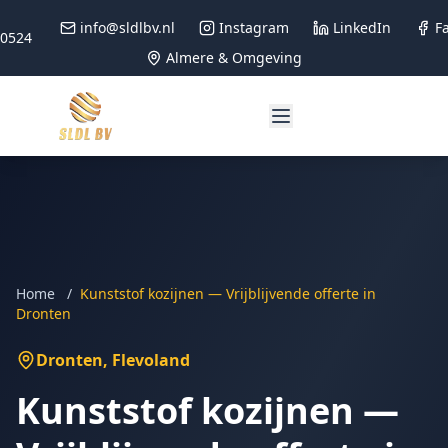
info@sldlbv.nl
Instagram
LinkedIn
F
90524
Almere & Omgeving
Home
/
Kunststof kozijnen — Vrijblijvende offerte in
Dronten
Dronten
, Flevoland
Kunststof kozijnen —