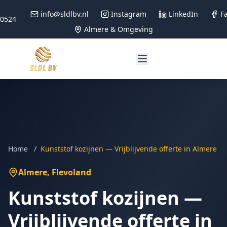
info@sldlbv.nl
Instagram
LinkedIn
F
90524
Almere & Omgeving
Home
/
Kunststof kozijnen — Vrijblijvende offerte in Almere
Almere
, Flevoland
Kunststof kozijnen —
Vrijblijvende offerte in