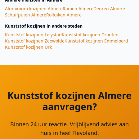
Aluminium kozijnen
Almere
Ramen
Almere
Deuren
Almere
Schuifpuien
Almere
Rolluiken
Almere
Kunststof kozijnen
in andere steden
Kunststof kozijnen
Lelystad
Kunststof kozijnen
Dronten
Kunststof kozijnen
Zeewolde
Kunststof kozijnen
Emmeloord
Kunststof kozijnen
Urk
Kunststof kozijnen Almere
aanvragen?
Binnen 24 uur reactie. Vrijblijvend advies aan
huis in heel Flevoland.