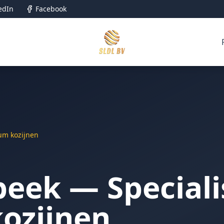
edIn
Facebook
ium kozijnen
beek — Speciali
ozijnen