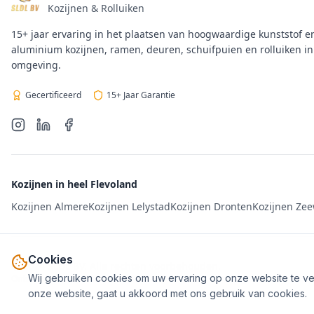
Kozijnen & Rolluiken
15+ jaar ervaring in het plaatsen van hoogwaardige kunststof e
aluminium kozijnen, ramen, deuren, schuifpuien en rolluiken i
omgeving.
Gecertificeerd
15+ Jaar Garantie
Kozijnen in heel Flevoland
Kozijnen Almere
Kozijnen Lelystad
Kozijnen Dronten
Kozijnen Ze
Cookies
© 2024 SLDL BV. Alle rechten voorbehouden.
Wij gebruiken cookies om uw ervaring op onze website te verb
Ontworpen door
JBEcommerce
onze website, gaat u akkoord met ons gebruik van cookies.