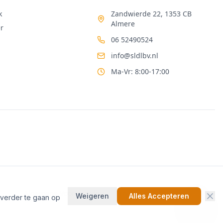
k
Zandwierde 22, 1353 CB
Almere
r
06 52490524
info@sldlbv.nl
Ma-Vr: 8:00-17:00
Algemene Voorwaarden
Privacybeleid
Cookiebeleid
Weigeren
Alles Accepteren
 verder te gaan op