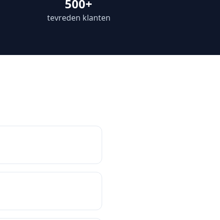
500+
tevreden klanten