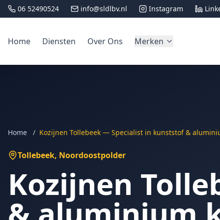
06 52490524
info@sldlbv.nl
Instagram
Link
Home
Diensten
Over Ons
Merken
Home
/
Kozijnen Tollebeek — Specialist in kunststof & alumin
Tollebeek
, Noordoostpolder
Kozijnen Tolle
& aluminium k