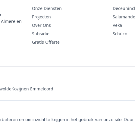
Onze Diensten
Deceuninc
n
Projecten
Salamande
n Almere en
Over Ons
Veka
Subsidie
Schüco
Gratis Offerte
ewolde
Kozijnen Emmeloord
eteren en om inzicht te krijgen in het gebruik van onze site. Door