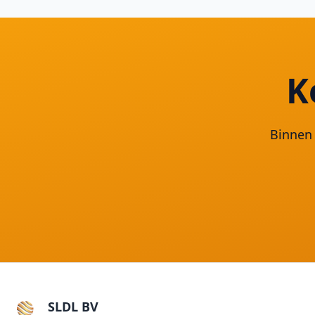
K
Binnen 
SLDL BV