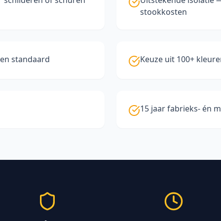
 schilderen of schuren
Uitstekende isolatie
stookkosten
len standaard
Keuze uit 100+ kleure
15 jaar fabrieks- én