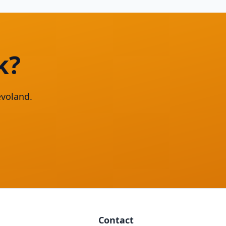
k?
evoland.
Contact