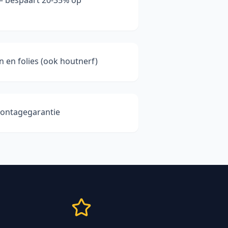
 — bespaart 20-35% op
n en folies (ook houtnerf)
 montagegarantie