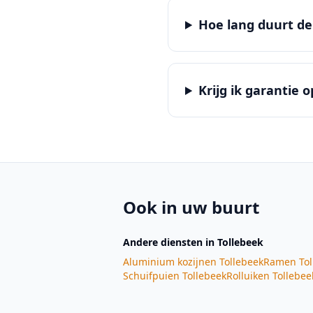
Hoe lang duurt de 
Krijg ik garantie 
Ook in uw buurt
Andere diensten
in Tollebeek
Aluminium kozijnen
Tollebeek
Ramen
Tol
Schuifpuien
Tollebeek
Rolluiken
Tollebee