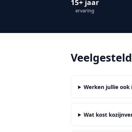
15+ jaar
ervaring
Veelgestel
Werken jullie ook 
Wat kost kozijnve