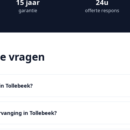
15 jaar
24u
garantie
offerte respons
de vragen
in Tollebeek?
rvanging in Tollebeek?