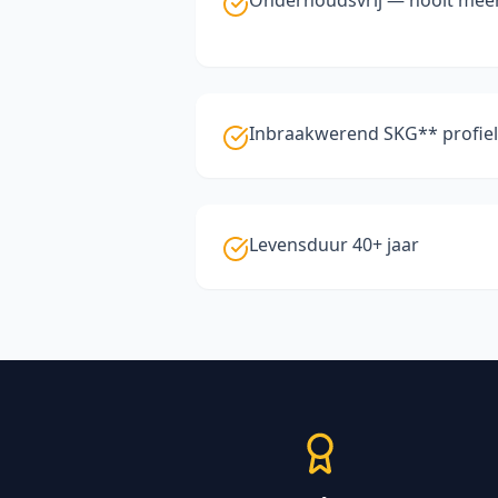
Onderhoudsvrij — nooit meer
Inbraakwerend SKG** profie
Levensduur 40+ jaar