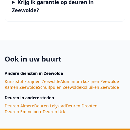
Krijg ik garantie op deuren in
Zeewolde?
Ook in uw buurt
Andere diensten
in Zeewolde
Kunststof kozijnen
Zeewolde
Aluminium kozijnen
Zeewolde
Ramen
Zeewolde
Schuifpuien
Zeewolde
Rolluiken
Zeewolde
Deuren
in andere steden
Deuren
Almere
Deuren
Lelystad
Deuren
Dronten
Deuren
Emmeloord
Deuren
Urk