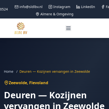
info@sldlbv.nl
Instagram
LinkedIn
F
90524
Almere & Omgeving
Home
/
Deuren — Kozijnen vervangen in Zeewolde
Zeewolde
, Flevoland
Deuren — Kozijnen
vervangen in Zeewolde