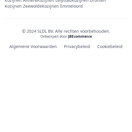
Kozijnen Almere
Kozijnen Lelystad
Kozijnen Dronten
Kozijnen Zeewolde
Kozijnen Emmeloord
© 2024 SLDL BV. Alle rechten voorbehouden.
Ontworpen door
JBEcommerce
Algemene Voorwaarden
Privacybeleid
Cookiebeleid