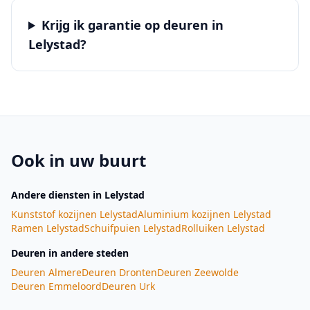
Krijg ik garantie op deuren in
Lelystad?
Ook in uw buurt
Andere diensten
in Lelystad
Kunststof kozijnen
Lelystad
Aluminium kozijnen
Lelystad
Ramen
Lelystad
Schuifpuien
Lelystad
Rolluiken
Lelystad
Deuren
in andere steden
Deuren
Almere
Deuren
Dronten
Deuren
Zeewolde
Deuren
Emmeloord
Deuren
Urk