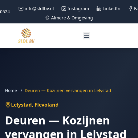
info@sldlbv.nl
Instagram
LinkedIn
F
90524
Almere & Omgeving
Home
/
Deuren — Kozijnen vervangen in Lelystad
Lelystad
, Flevoland
Deuren — Kozijnen
vervangen in Lelystad