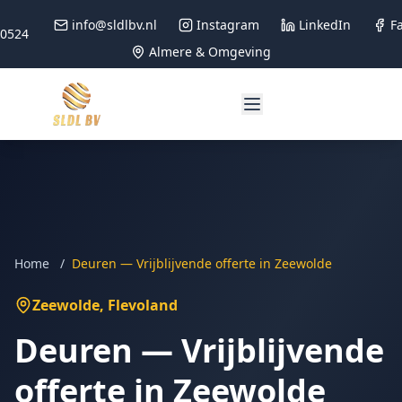
info@sldlbv.nl
Instagram
LinkedIn
F
90524
Almere & Omgeving
Home
/
Deuren — Vrijblijvende offerte in Zeewolde
Zeewolde
, Flevoland
Deuren — Vrijblijvende
offerte in Zeewolde