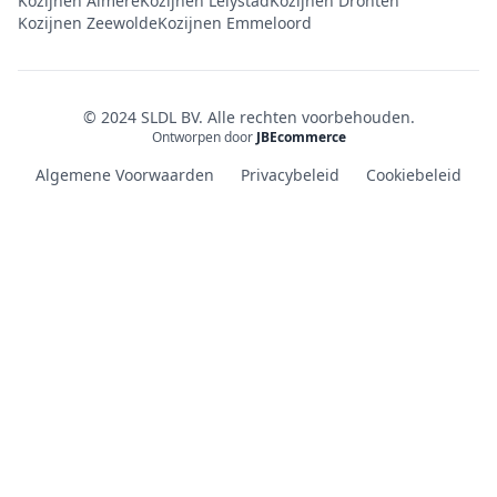
Kozijnen Almere
Kozijnen Lelystad
Kozijnen Dronten
Kozijnen Zeewolde
Kozijnen Emmeloord
© 2024 SLDL BV. Alle rechten voorbehouden.
Ontworpen door
JBEcommerce
Algemene Voorwaarden
Privacybeleid
Cookiebeleid