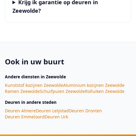
Krijg ik garantie op deuren in
Zeewolde?
Ook in uw buurt
Andere diensten
in Zeewolde
Kunststof kozijnen
Zeewolde
Aluminium kozijnen
Zeewolde
Ramen
Zeewolde
Schuifpuien
Zeewolde
Rolluiken
Zeewolde
Deuren
in andere steden
Deuren
Almere
Deuren
Lelystad
Deuren
Dronten
Deuren
Emmeloord
Deuren
Urk