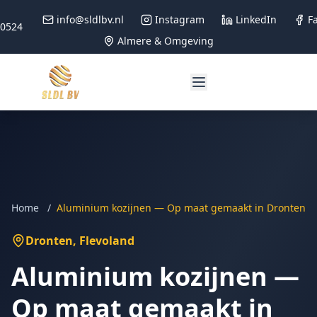
info@sldlbv.nl
Instagram
LinkedIn
F
90524
Almere & Omgeving
Home
/
Aluminium kozijnen — Op maat gemaakt in Dronten
Dronten
, Flevoland
Aluminium kozijnen —
Op maat gemaakt in