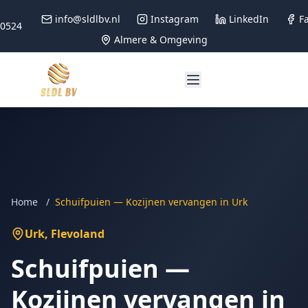
info@sldlbv.nl
Instagram
LinkedIn
F
90524
Almere & Omgeving
Home
/
Schuifpuien — Kozijnen vervangen in Urk
Urk
, Flevoland
Schuifpuien —
Kozijnen vervangen in