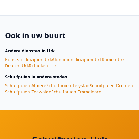
Ook in uw buurt
Andere diensten
in Urk
Kunststof kozijnen
Urk
Aluminium kozijnen
Urk
Ramen
Urk
Deuren
Urk
Rolluiken
Urk
Schuifpuien
in andere steden
Schuifpuien
Almere
Schuifpuien
Lelystad
Schuifpuien
Dronten
Schuifpuien
Zeewolde
Schuifpuien
Emmeloord