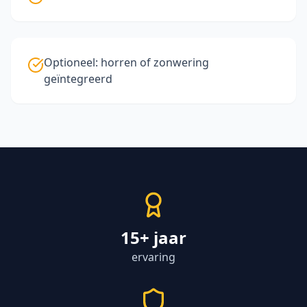
Optioneel: horren of zonwering
geïntegreerd
15+ jaar
ervaring