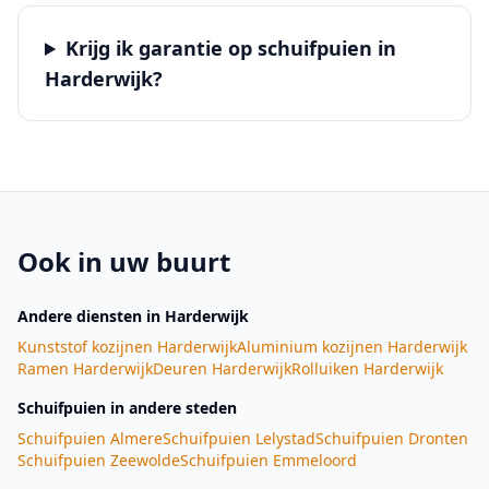
Krijg ik garantie op schuifpuien in
Harderwijk?
Ook in uw buurt
Andere diensten
in Harderwijk
Kunststof kozijnen
Harderwijk
Aluminium kozijnen
Harderwijk
Ramen
Harderwijk
Deuren
Harderwijk
Rolluiken
Harderwijk
Schuifpuien
in andere steden
Schuifpuien
Almere
Schuifpuien
Lelystad
Schuifpuien
Dronten
Schuifpuien
Zeewolde
Schuifpuien
Emmeloord