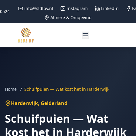
info@sldlbv.nl
Instagram
LinkedIn
F
90524
Almere & Omgeving
Home
/
Schuifpuien — Wat kost het in Harderwijk
Harderwijk
, Gelderland
Schuifpuien — Wat
kost het in Harderwijk