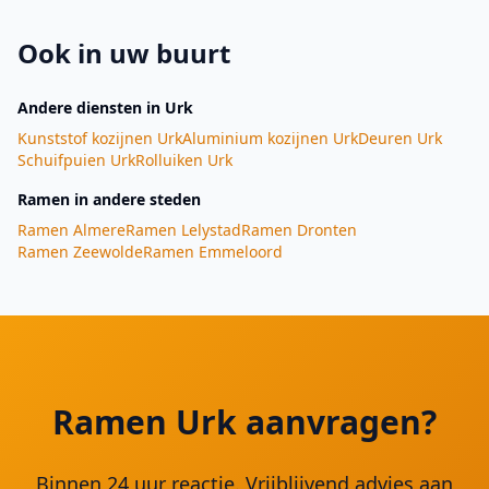
Ook in uw buurt
Andere diensten
in Urk
Kunststof kozijnen
Urk
Aluminium kozijnen
Urk
Deuren
Urk
Schuifpuien
Urk
Rolluiken
Urk
Ramen
in andere steden
Ramen
Almere
Ramen
Lelystad
Ramen
Dronten
Ramen
Zeewolde
Ramen
Emmeloord
Ramen Urk aanvragen?
Binnen 24 uur reactie. Vrijblijvend advies aan