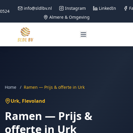
info@sldlbv.nl
Instagram
LinkedIn
F
90524
Almere & Omgeving
Home
/
Ramen — Prijs & offerte in Urk
Urk
, Flevoland
Ramen — Prijs &
offerte in Urk