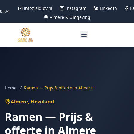
info@sldlbv.nl
Instagram
LinkedIn
F
90524
Almere & Omgeving
Home
/
Ramen — Prijs & offerte in Almere
Almere
, Flevoland
Ramen — Prijs &
offerte in Almere