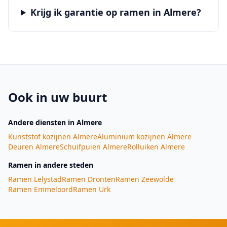
Krijg ik garantie op ramen in Almere?
Ook in uw buurt
Andere diensten
in Almere
Kunststof kozijnen
Almere
Aluminium kozijnen
Almere
Deuren
Almere
Schuifpuien
Almere
Rolluiken
Almere
Ramen
in andere steden
Ramen
Lelystad
Ramen
Dronten
Ramen
Zeewolde
Ramen
Emmeloord
Ramen
Urk