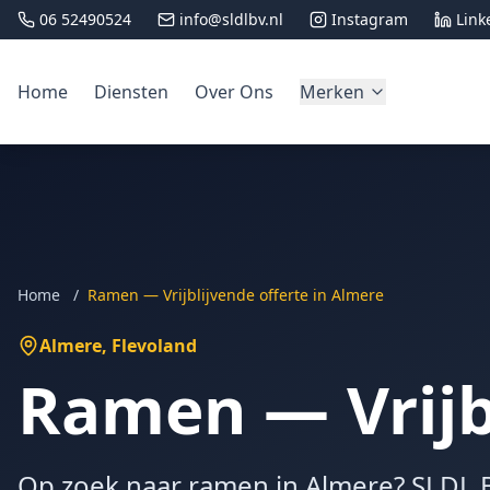
06 52490524
info@sldlbv.nl
Instagram
Link
Home
Diensten
Over Ons
Merken
Home
/
Ramen — Vrijblijvende offerte in Almere
Almere
, Flevoland
Ramen — Vrijbl
Op zoek naar ramen in Almere? SLDL BV