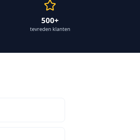
500+
tevreden klanten