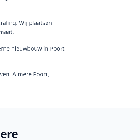
raling. Wij plaatsen
 maat.
derne nieuwbouw in Poort
aven, Almere Poort,
mere