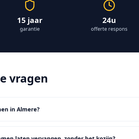
15 jaar
24u
garantie
offerte respons
de vragen
amen in Almere?
ramen laten vervangen, zonder het kozijn?