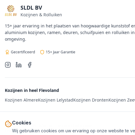
SLDL BV
Kozijnen & Rolluiken
15+ jaar ervaring in het plaatsen van hoogwaardige kunststof e
aluminium kozijnen, ramen, deuren, schuifpuien en rolluiken i
omgeving.
Gecertificeerd
15+ Jaar Garantie
Kozijnen in heel Flevoland
Kozijnen Almere
Kozijnen Lelystad
Kozijnen Dronten
Kozijnen Ze
Cookies
© 2024 SLDL BV. Alle rechten voorbehouden.
Wij gebruiken cookies om uw ervaring op onze website te verb
Ontworpen door
JBEcommerce