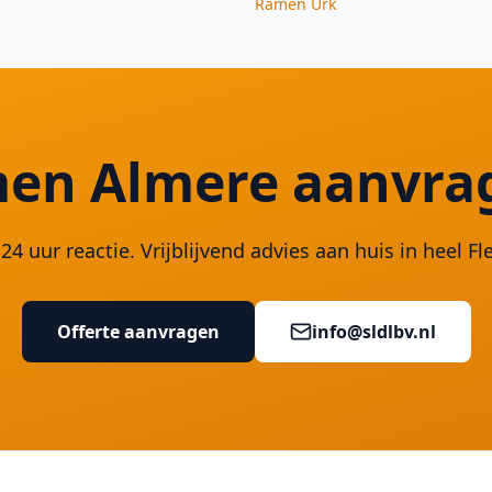
Ramen
Urk
en Almere aanvra
24 uur reactie. Vrijblijvend advies aan huis in heel Fl
Offerte aanvragen
info@sldlbv.nl