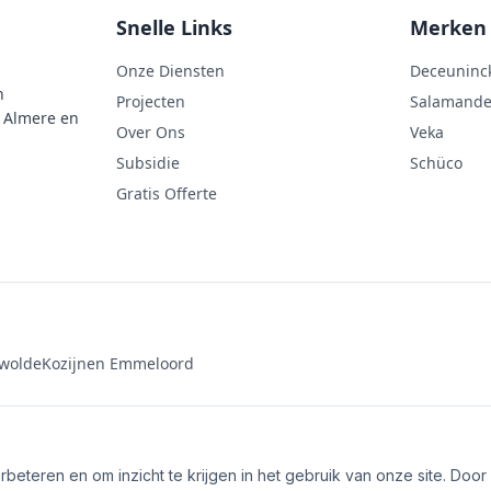
Snelle Links
Merken
Onze Diensten
Deceuninc
n
Projecten
Salamande
n Almere en
Over Ons
Veka
Subsidie
Schüco
Gratis Offerte
ewolde
Kozijnen Emmeloord
eteren en om inzicht te krijgen in het gebruik van onze site. Door