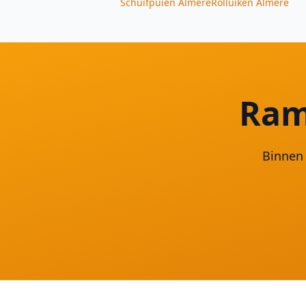
Schuifpuien
Almere
Rolluiken
Almere
Ram
Binnen 