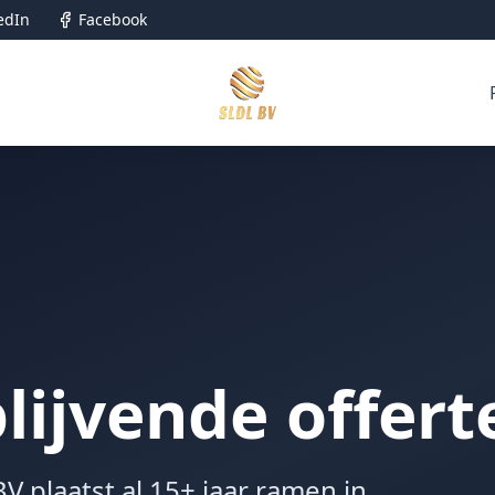
edIn
Facebook
ijvende offert
 plaatst al 15+ jaar ramen in