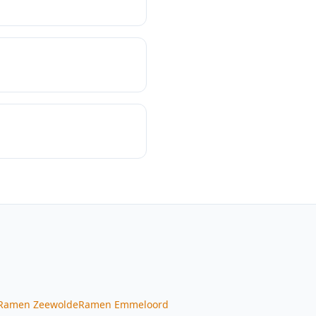
Ramen
Zeewolde
Ramen
Emmeloord