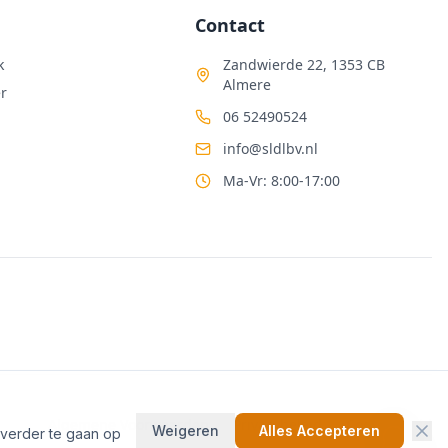
Contact
k
Zandwierde 22, 1353 CB
Almere
r
06 52490524
info@sldlbv.nl
Ma-Vr: 8:00-17:00
Algemene Voorwaarden
Privacybeleid
Cookiebeleid
Weigeren
Alles Accepteren
 verder te gaan op