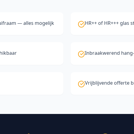
huifraam — alles mogelijk
HR++ of HR+++ glas 
chikbaar
Inbraakwerend hang- 
Vrijblijvende offerte 