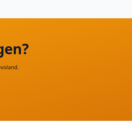
gen?
evoland.