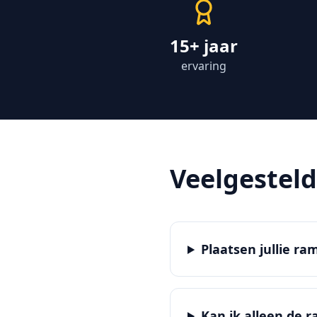
15+ jaar
ervaring
Veelgestel
Plaatsen jullie r
Kan ik alleen de 