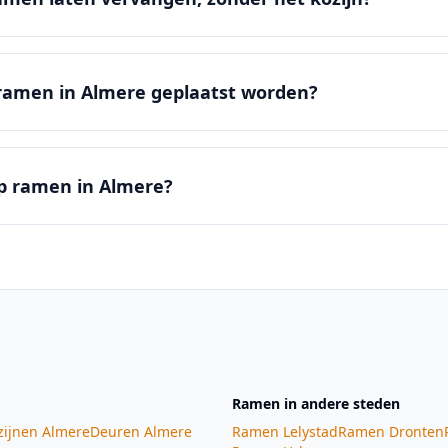
ramen in Almere geplaatst worden?
 op ramen in Almere?
Ramen
in andere steden
zijnen
Almere
Deuren
Almere
Ramen
Lelystad
Ramen
Dronten