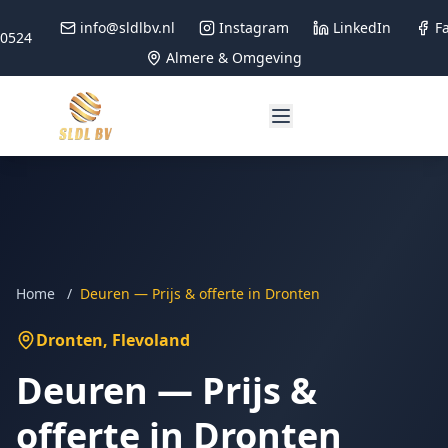
info@sldlbv.nl
Instagram
LinkedIn
F
90524
Almere & Omgeving
Home
/
Deuren — Prijs & offerte in Dronten
Dronten
, Flevoland
Deuren — Prijs &
offerte in Dronten