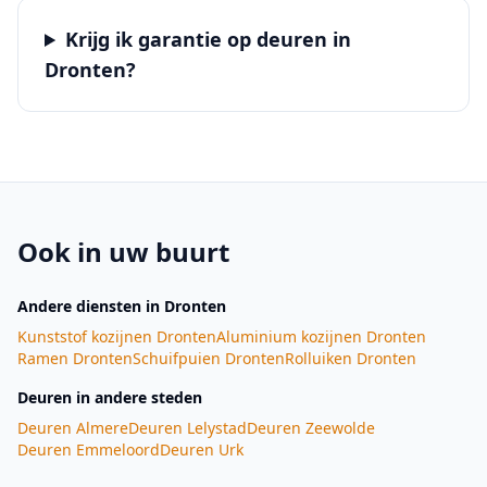
Krijg ik garantie op deuren in
Dronten?
Ook in uw buurt
Andere diensten
in Dronten
Kunststof kozijnen
Dronten
Aluminium kozijnen
Dronten
Ramen
Dronten
Schuifpuien
Dronten
Rolluiken
Dronten
Deuren
in andere steden
Deuren
Almere
Deuren
Lelystad
Deuren
Zeewolde
Deuren
Emmeloord
Deuren
Urk