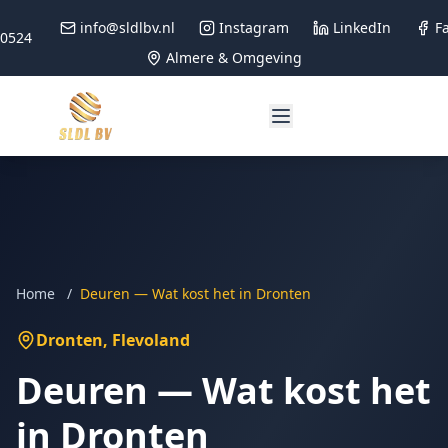
info@sldlbv.nl
Instagram
LinkedIn
F
90524
Almere & Omgeving
Home
/
Deuren — Wat kost het in Dronten
Dronten
, Flevoland
Deuren — Wat kost het
in Dronten