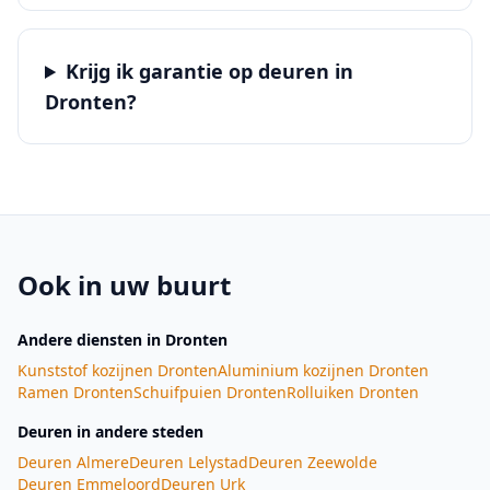
Krijg ik garantie op deuren in
Dronten?
Ook in uw buurt
Andere diensten
in Dronten
Kunststof kozijnen
Dronten
Aluminium kozijnen
Dronten
Ramen
Dronten
Schuifpuien
Dronten
Rolluiken
Dronten
Deuren
in andere steden
Deuren
Almere
Deuren
Lelystad
Deuren
Zeewolde
Deuren
Emmeloord
Deuren
Urk