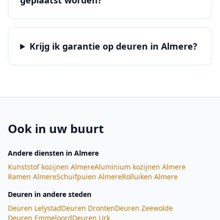
geplaatst worden?
Krijg ik garantie op deuren in Almere?
Ook in uw buurt
Andere diensten
in Almere
Kunststof kozijnen
Almere
Aluminium kozijnen
Almere
Ramen
Almere
Schuifpuien
Almere
Rolluiken
Almere
Deuren
in andere steden
Deuren
Lelystad
Deuren
Dronten
Deuren
Zeewolde
Deuren
Emmeloord
Deuren
Urk