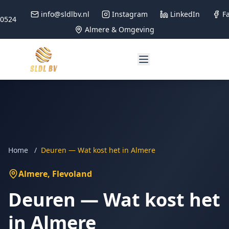
info@sldlbv.nl
Instagram
LinkedIn
F
90524
Almere & Omgeving
Home
/
Deuren — Wat kost het in Almere
Almere
, Flevoland
Deuren — Wat kost het
in Almere