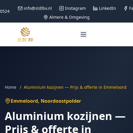
info@sldlbv.nl
Instagram
LinkedIn
F
90524
Almere & Omgeving
Home
/
Aluminium kozijnen — Prijs & offerte in Emmeloord
Emmeloord
, Noordoostpolder
Aluminium kozijnen —
Prijs & offerte in