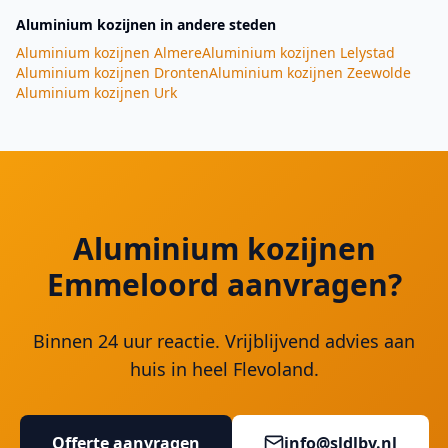
Aluminium kozijnen
in andere steden
Aluminium kozijnen
Almere
Aluminium kozijnen
Lelystad
Aluminium kozijnen
Dronten
Aluminium kozijnen
Zeewolde
Aluminium kozijnen
Urk
Aluminium kozijnen
Emmeloord aanvragen?
Binnen 24 uur reactie. Vrijblijvend advies aan
huis in heel Flevoland.
Offerte aanvragen
info@sldlbv.nl