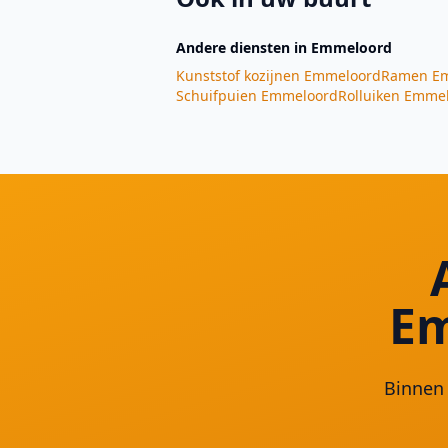
Andere diensten
in Emmeloord
Kunststof kozijnen
Emmeloord
Ramen
Em
Schuifpuien
Emmeloord
Rolluiken
Emmel
Em
Binnen 