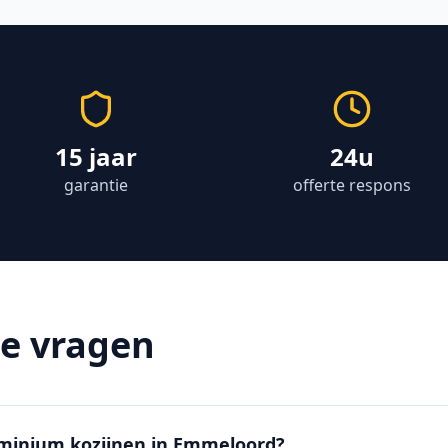
15 jaar
24u
garantie
offerte respons
de vragen
luminium kozijnen in Emmeloord?