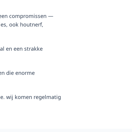
 geen compromissen —
es, ook houtnerf,
al en een strakke
en die enorme
ge. wij komen regelmatig