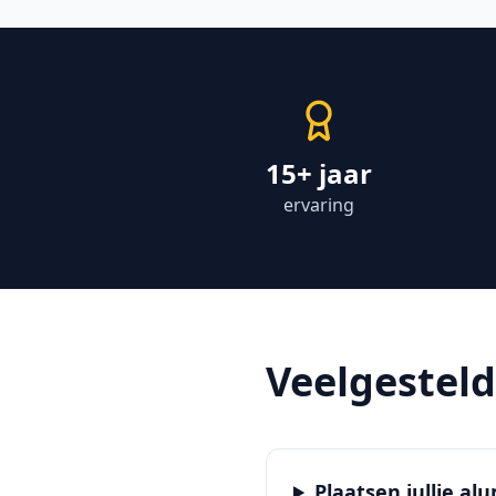
15+ jaar
ervaring
Veelgestel
Plaatsen jullie a