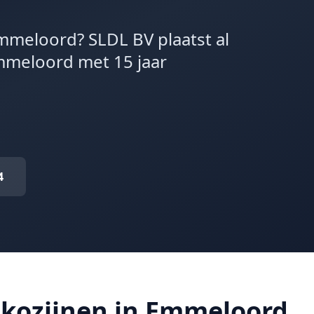
mmeloord? SLDL BV plaatst al
Emmeloord met 15 jaar
4
kozijnen in Emmeloord