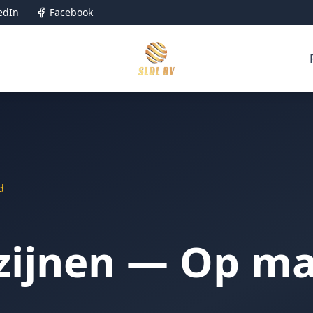
edIn
Facebook
d
zijnen — Op ma