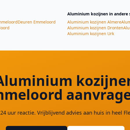
Aluminium kozijnen
in andere 
meloord
Deuren
Emmeloord
Aluminium kozijnen
Almere
Alum
oord
Aluminium kozijnen
Dronten
Alu
Aluminium kozijnen
Urk
Aluminium kozijne
meloord aanvrag
24 uur reactie. Vrijblijvend advies aan huis in heel Fl