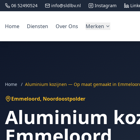
06 52490524
info@sldlbv.nl
Instagram
Link
Home
Diensten
Over Ons
Merken
Home
/
Aluminium kozijnen — Op maat gemaakt in Emmeloor
Emmeloord
, Noordoostpolder
Aluminium ko
Emmeloord