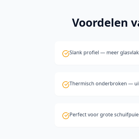
Voordelen 
Slank profiel — meer glasvlak
Thermisch onderbroken — uit
Perfect voor grote schuifpui