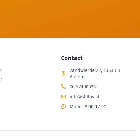
Contact
k
Zandwierde 22, 1353 CB
Almere
r
06 52490524
info@sldlbv.nl
Ma-Vr: 8:00-17:00