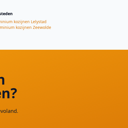
steden
inium kozijnen
Lelystad
minium kozijnen
Zeewolde
n
en?
evoland.